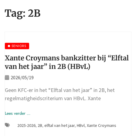
Tag:
2B
SENIORS
Xante Croymans bankzitter bij “Elftal
van het jaar” in 2B (HBvL)
2026/05/19
Geen KFC-er in het “Elftal van het jaar” in 2B, het
regelmatigheidscriterium van HBvL. Xante
Lees verder ...
2025-2026
,
2B
,
elftal van het jaar
,
HBvl
,
Xante Croymans