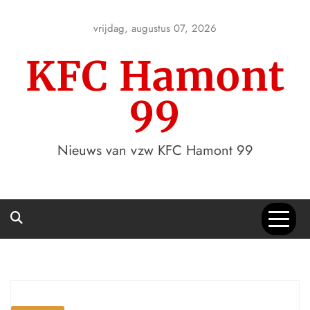
Skip
to
vrijdag, augustus 07, 2026
content
KFC Hamont
99
Nieuws van vzw KFC Hamont 99