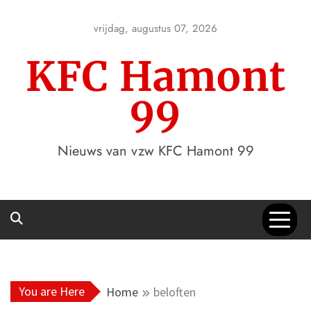
Skip
to
vrijdag, augustus 07, 2026
content
KFC Hamont
99
Nieuws van vzw KFC Hamont 99
You are Here
Home
beloften