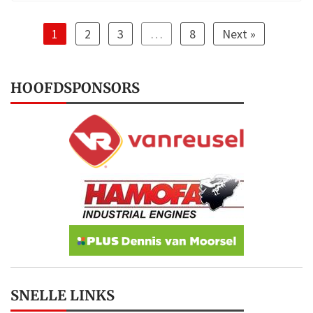
1
2
3
…
8
Next »
HOOFDSPONSORS
SNELLE LINKS