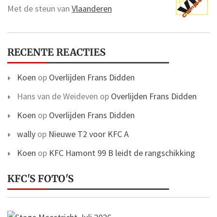
Met de steun van
Vlaanderen
RECENTE REACTIES
Koen
op
Overlijden Frans Didden
Hans van de Weideven
op
Overlijden Frans Didden
Koen
op
Overlijden Frans Didden
wally
op
Nieuwe T2 voor KFC A
Koen
op
KFC Hamont 99 B leidt de rangschikking
KFC'S FOTO'S