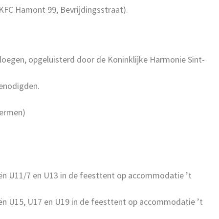
 KFC Hamont 99, Bevrijdingsstraat).
 ploegen, opgeluisterd door de Koninklijke Harmonie Sint-
genodigden.
hermen)
ieën U11/7 en U13 in de feesttent op accommodatie ’t
ieën U15, U17 en U19 in de feesttent op accommodatie ’t