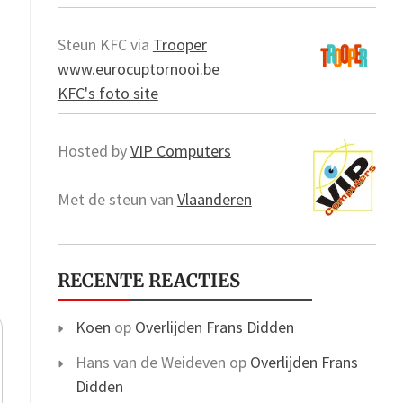
Steun KFC via
Trooper
www.eurocuptornooi.be
KFC's foto site
Hosted by
VIP Computers
Met de steun van
Vlaanderen
RECENTE REACTIES
Koen
op
Overlijden Frans Didden
Hans van de Weideven
op
Overlijden Frans
Didden