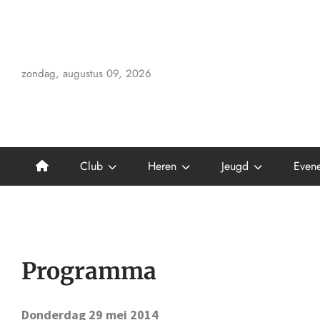
Skip
to
content
zondag, augustus 09, 2026
Club
Heren
Jeugd
Even
Programma
Donderdag 29 mei 2014