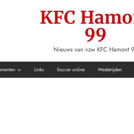
KFC Hamo
99
Nieuws van vzw KFC Hamont 
ementen
Links
Soccer online
Wedstrijden