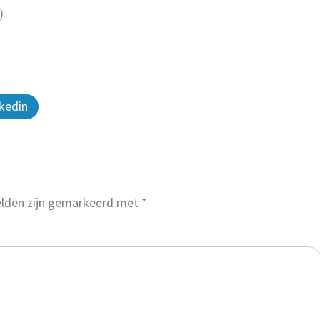
)
kedin
velden zijn gemarkeerd met
*