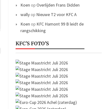
Koen
op
Overlijden Frans Didden
wally
op
Nieuwe T2 voor KFC A
Koen
op
KFC Hamont 99 B leidt de
rangschikking
KFC'S FOTO'S