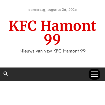
Skip
to
donderdag, augustus 06, 2026
content
KFC Hamont
99
Nieuws van vzw KFC Hamont 99