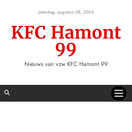
Skip
to
zaterdag, augustus 08, 2026
content
KFC Hamont
99
Nieuws van vzw KFC Hamont 99