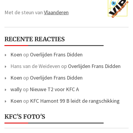
Met de steun van
Vlaanderen
RECENTE REACTIES
Koen
op
Overlijden Frans Didden
Hans van de Weideven
op
Overlijden Frans Didden
Koen
op
Overlijden Frans Didden
wally
op
Nieuwe T2 voor KFC A
Koen
op
KFC Hamont 99 B leidt de rangschikking
KFC'S FOTO'S