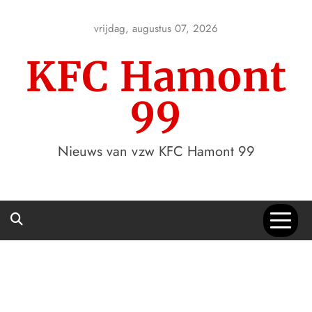
Skip
to
vrijdag, augustus 07, 2026
content
KFC Hamont
99
Nieuws van vzw KFC Hamont 99