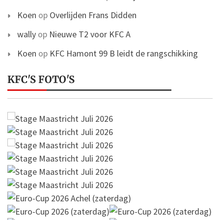
Koen
op
Overlijden Frans Didden
wally
op
Nieuwe T2 voor KFC A
Koen
op
KFC Hamont 99 B leidt de rangschikking
KFC'S FOTO'S