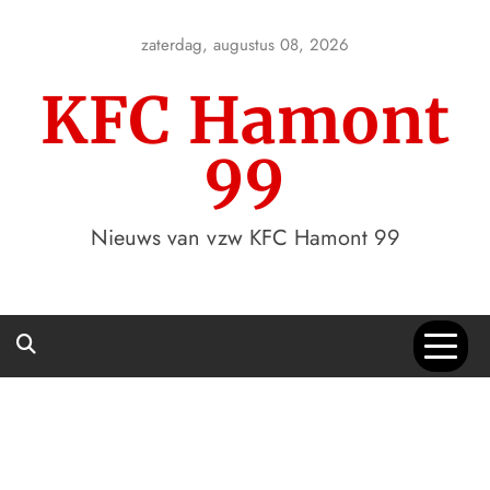
Skip
to
zaterdag, augustus 08, 2026
content
KFC Hamont
99
Nieuws van vzw KFC Hamont 99