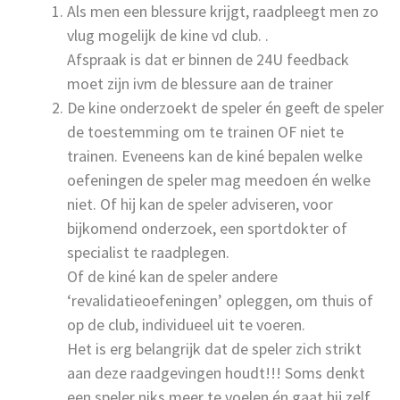
Als men een blessure krijgt, raadpleegt men zo
vlug mogelijk de kine vd club. .
Afspraak is dat er binnen de 24U feedback
moet zijn ivm de blessure aan de trainer
De kine onderzoekt de speler én geeft de speler
de toestemming om te trainen OF niet te
trainen. Eveneens kan de kiné bepalen welke
oefeningen de speler mag meedoen én welke
niet. Of hij kan de speler adviseren, voor
bijkomend onderzoek, een sportdokter of
specialist te raadplegen.
Of de kiné kan de speler andere
‘revalidatieoefeningen’ opleggen, om thuis of
op de club, individueel uit te voeren.
Het is erg belangrijk dat de speler zich strikt
aan deze raadgevingen houdt!!! Soms denkt
een speler niks meer te voelen én gaat hij zelf