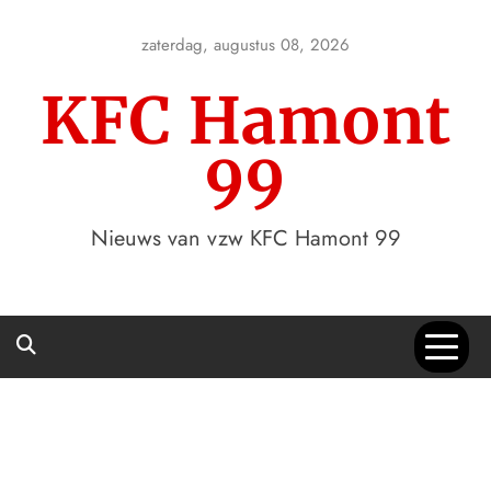
Skip
to
zaterdag, augustus 08, 2026
content
KFC Hamont
99
Nieuws van vzw KFC Hamont 99