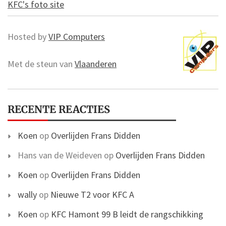
KFC's foto site
Hosted by
VIP Computers
Met de steun van
Vlaanderen
RECENTE REACTIES
Koen
op
Overlijden Frans Didden
Hans van de Weideven
op
Overlijden Frans Didden
Koen
op
Overlijden Frans Didden
wally
op
Nieuwe T2 voor KFC A
Koen
op
KFC Hamont 99 B leidt de rangschikking