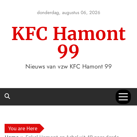
Skip
to
donderdag, augustus 06, 2026
content
KFC Hamont
99
Nieuws van vzw KFC Hamont 99
You are Here