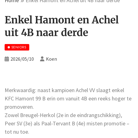
Home
Enkel Hamont en Achel uit 4B naar derde
Enkel Hamont en Achel
uit 4B naar derde
SENIORS
2026/05/10
Koen
Merkwaardig: naast kampioen Achel VV slaagt enkel
KFC Hamont 99 B erin om vanuit 4B een reeks hoger te
promoveren.
Zowel Breugel-Herkol (2e in de eindrangschikking),
Peer SV (3e) als Paal-Tervant B (4e) misten promotie –
tot nu toe.