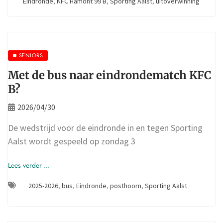
Eindronde
,
KFC Hamont 99 B
,
Sporting Aalst
,
uitoverwinning
SENIORS
Met de bus naar eindrondematch KFC
B?
2026/04/30
De wedstrijd voor de eindronde in en tegen Sporting
Aalst wordt gespeeld op zondag 3
Lees verder ...
2025-2026
,
bus
,
Eindronde
,
posthoorn
,
Sporting Aalst