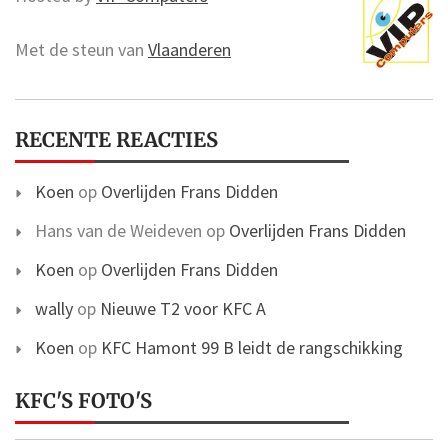
Met de steun van
Vlaanderen
RECENTE REACTIES
Koen
op
Overlijden Frans Didden
Hans van de Weideven
op
Overlijden Frans Didden
Koen
op
Overlijden Frans Didden
wally
op
Nieuwe T2 voor KFC A
Koen
op
KFC Hamont 99 B leidt de rangschikking
KFC'S FOTO'S