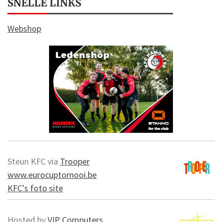
SNELLE LINKS
Webshop
Steun KFC via
Trooper
www.eurocuptornooi.be
KFC's foto site
Hosted by
VIP Computers