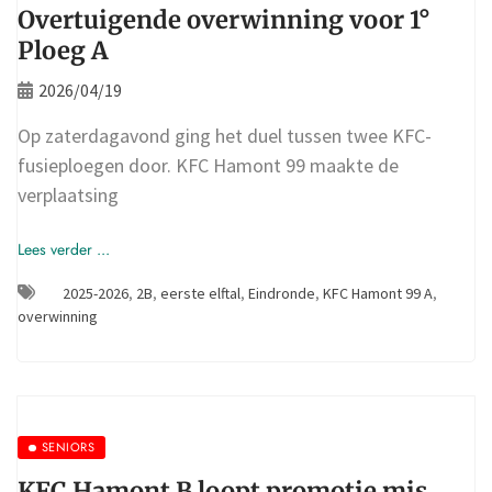
Overtuigende overwinning voor 1°
Ploeg A
2026/04/19
Op zaterdagavond ging het duel tussen twee KFC-
fusieploegen door. KFC Hamont 99 maakte de
verplaatsing
Lees verder ...
2025-2026
,
2B
,
eerste elftal
,
Eindronde
,
KFC Hamont 99 A
,
overwinning
SENIORS
KFC Hamont B loopt promotie mis