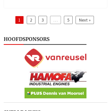
1
2
3
…
5
Next »
HOOFDSPONSORS