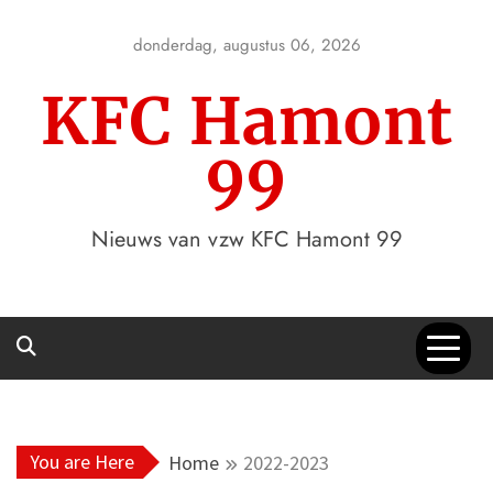
Skip
to
donderdag, augustus 06, 2026
content
KFC Hamont
99
Nieuws van vzw KFC Hamont 99
You are Here
Home
2022-2023