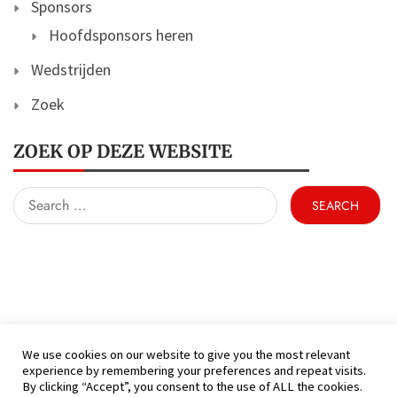
Sponsors
Hoofdsponsors heren
Wedstrijden
Zoek
ZOEK OP DEZE WEBSITE
Search
for:
We use cookies on our website to give you the most relevant
experience by remembering your preferences and repeat visits.
(C) KFC Hamont 99 - Alle rechten voorbehouden
By clicking “Accept”, you consent to the use of ALL the cookies.