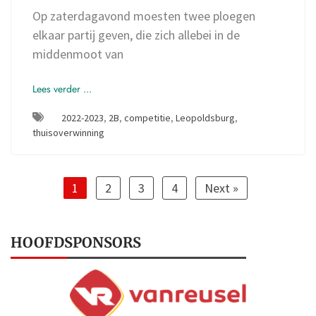
Op zaterdagavond moesten twee ploegen
elkaar partij geven, die zich allebei in de
middenmoot van
Lees verder ...
2022-2023
,
2B
,
competitie
,
Leopoldsburg
,
thuisoverwinning
1
2
3
4
Next »
HOOFDSPONSORS