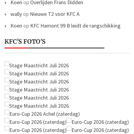
Koen
op
Overlijden Frans Didden
wally
op
Nieuwe T2 voor KFC A
Koen
op
KFC Hamont 99 B leidt de rangschikking
KFC'S FOTO'S