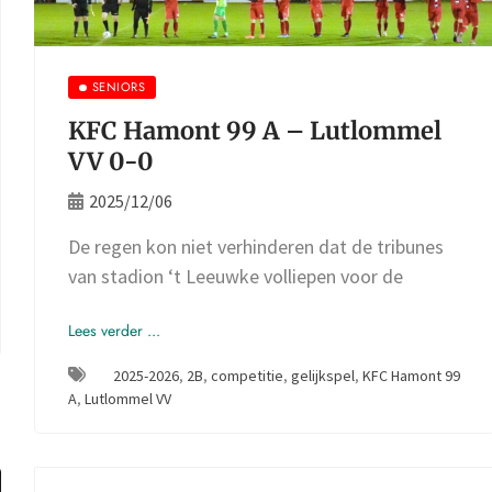
SENIORS
KFC Hamont 99 A – Lutlommel
VV 0-0
2025/12/06
De regen kon niet verhinderen dat de tribunes
van stadion ‘t Leeuwke volliepen voor de
Lees verder ...
2025-2026
,
2B
,
competitie
,
gelijkspel
,
KFC Hamont 99
A
,
Lutlommel VV