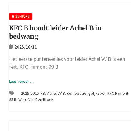
SENIORS
KFC B houdt leider Achel B in
bedwang
2025/10/11
Het eerste puntenverlies voor leider Achel VV B is een
feit. KFC Hamont 99 B
Lees verder ...
2025-2026
,
4B
,
Achel VV B
,
competitie
,
gelijkspel
,
KFC Hamont
99 B
,
Ward Van Den Broek