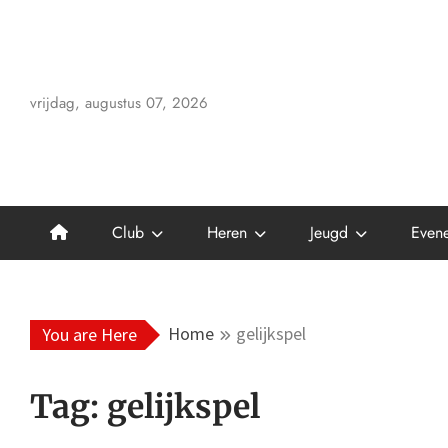
Skip
to
content
vrijdag, augustus 07, 2026
Club
Heren
Jeugd
Even
Home
gelijkspel
You are Here
Tag:
gelijkspel