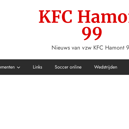
KFC Hamo
99
Nieuws van vzw KFC Hamont 
ementen
Links
Soccer online
Wedstrijden