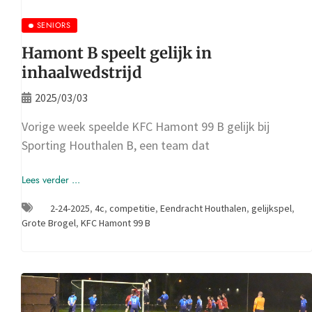
SENIORS
Hamont B speelt gelijk in
inhaalwedstrijd
2025/03/03
Vorige week speelde KFC Hamont 99 B gelijk bij
Sporting Houthalen B, een team dat
Lees verder ...
2-24-2025
,
4c
,
competitie
,
Eendracht Houthalen
,
gelijkspel
,
Grote Brogel
,
KFC Hamont 99 B