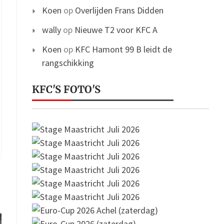
Koen
op
Overlijden Frans Didden
wally
op
Nieuwe T2 voor KFC A
Koen
op
KFC Hamont 99 B leidt de
rangschikking
KFC'S FOTO'S