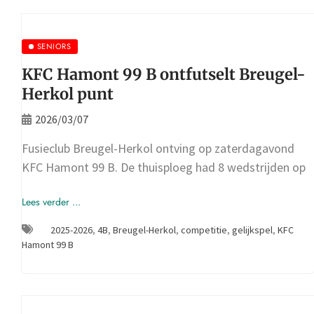
SENIORS
KFC Hamont 99 B ontfutselt Breugel-
Herkol punt
2026/03/07
Fusieclub Breugel-Herkol ontving op zaterdagavond
KFC Hamont 99 B. De thuisploeg had 8 wedstrijden op
Lees verder ...
2025-2026
,
4B
,
Breugel-Herkol
,
competitie
,
gelijkspel
,
KFC
Hamont 99 B