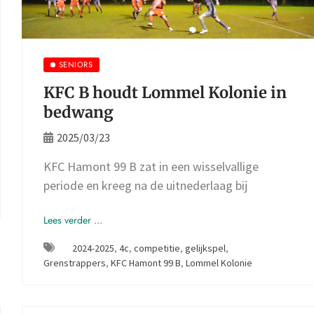
SENIORS
KFC B houdt Lommel Kolonie in
bedwang
2025/03/23
KFC Hamont 99 B zat in een wisselvallige
periode en kreeg na de uitnederlaag bij
Lees verder ...
2024-2025
,
4c
,
competitie
,
gelijkspel
,
Grenstrappers
,
KFC Hamont 99 B
,
Lommel Kolonie