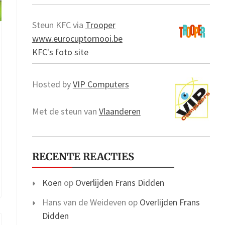
Steun KFC via
Trooper
www.eurocuptornooi.be
KFC's foto site
Hosted by
VIP Computers
Met de steun van
Vlaanderen
RECENTE REACTIES
Koen
op
Overlijden Frans Didden
Hans van de Weideven
op
Overlijden Frans
Didden