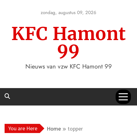
Skip
to
zondag, augustus 09, 2026
content
KFC Hamont
99
Nieuws van vzw KFC Hamont 99
You are Here
Home
topper