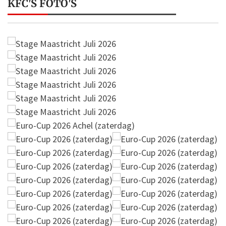
KFC'S FOTO'S