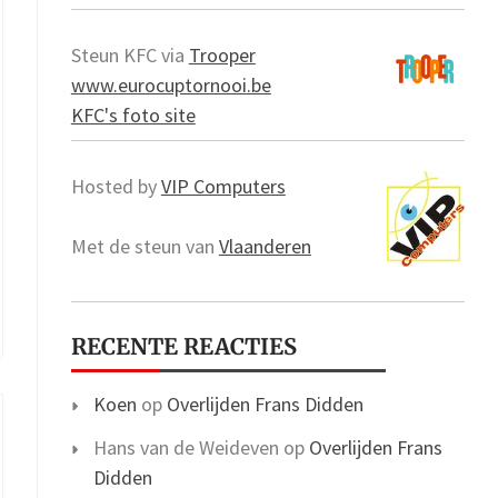
Steun KFC via
Trooper
www.eurocuptornooi.be
KFC's foto site
Hosted by
VIP Computers
Met de steun van
Vlaanderen
RECENTE REACTIES
Koen
op
Overlijden Frans Didden
Hans van de Weideven
op
Overlijden Frans
Didden