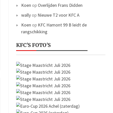
Koen
op
Overlijden Frans Didden
wally
op
Nieuwe T2 voor KFC A
Koen
op
KFC Hamont 99 B leidt de
rangschikking
KFC'S FOTO'S