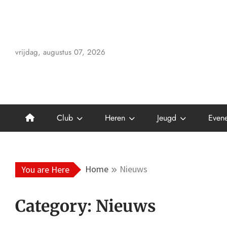
Skip
to
content
vrijdag, augustus 07, 2026
Club
Heren
Jeugd
Even
Home
Nieuws
You are Here
Category:
Nieuws