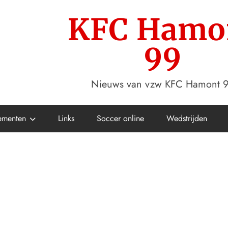
KFC Hamo
99
Nieuws van vzw KFC Hamont 
ementen
Links
Soccer online
Wedstrijden