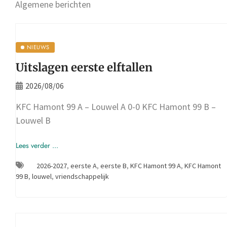
Algemene berichten
NIEUWS
Uitslagen eerste elftallen
2026/08/06
KFC Hamont 99 A – Louwel A 0-0 KFC Hamont 99 B –
Louwel B
Lees verder ...
2026-2027
,
eerste A
,
eerste B
,
KFC Hamont 99 A
,
KFC Hamont
99 B
,
louwel
,
vriendschappelijk