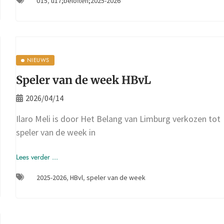
U15
,
u17;beloften;2025-2026
NIEUWS
Speler van de week HBvL
2026/04/14
Ilaro Meli is door Het Belang van Limburg verkozen tot
speler van de week in
Lees verder ...
2025-2026
,
HBvl
,
speler van de week