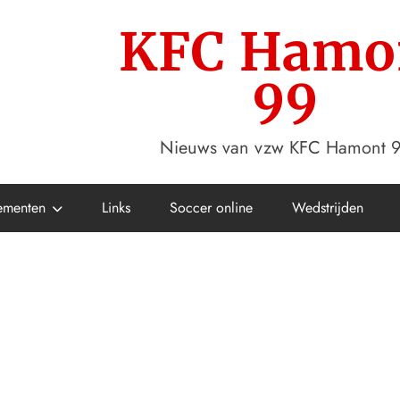
KFC Hamo
99
Nieuws van vzw KFC Hamont 
ementen
Links
Soccer online
Wedstrijden