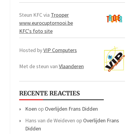
Steun KFC via
Trooper
www.eurocuptornooi.be
KFC's foto site
Hosted by
VIP Computers
Met de steun van
Vlaanderen
RECENTE REACTIES
Koen
op
Overlijden Frans Didden
Hans van de Weideven
op
Overlijden Frans
Didden