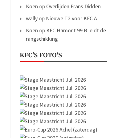
Koen
op
Overlijden Frans Didden
wally
op
Nieuwe T2 voor KFC A
Koen
op
KFC Hamont 99 B leidt de
rangschikking
KFC'S FOTO'S