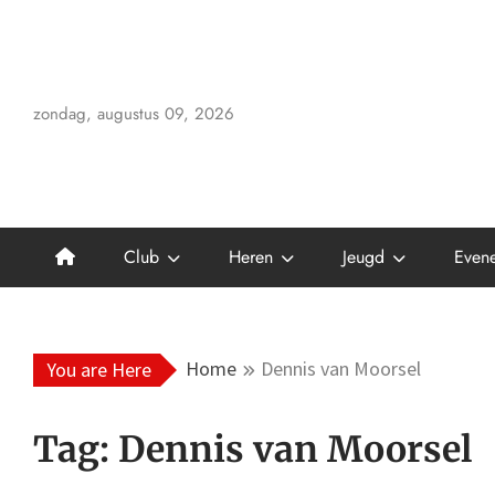
Skip
to
content
zondag, augustus 09, 2026
Club
Heren
Jeugd
Even
Home
Dennis van Moorsel
You are Here
Tag:
Dennis van Moorsel