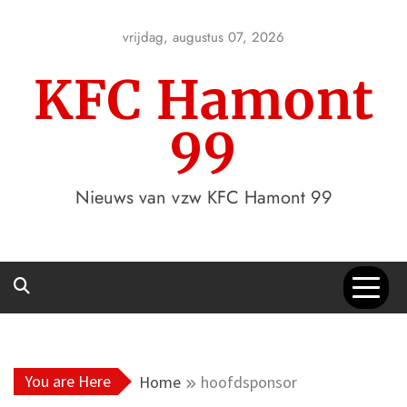
Skip
to
vrijdag, augustus 07, 2026
content
KFC Hamont
99
Nieuws van vzw KFC Hamont 99
You are Here
Home
hoofdsponsor