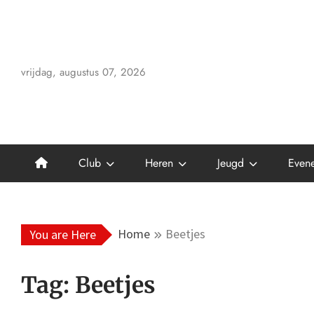
Skip
to
content
vrijdag, augustus 07, 2026
Club
Heren
Jeugd
Even
Home
Beetjes
You are Here
Tag:
Beetjes