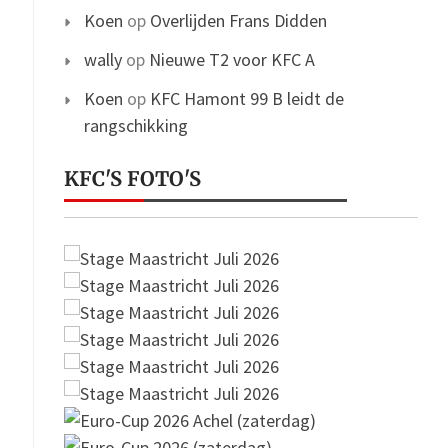
Koen
op
Overlijden Frans Didden
wally
op
Nieuwe T2 voor KFC A
Koen
op
KFC Hamont 99 B leidt de
rangschikking
KFC'S FOTO'S