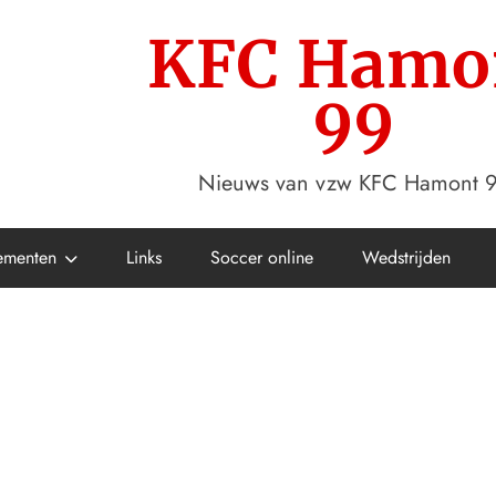
KFC Hamo
99
Nieuws van vzw KFC Hamont 
ementen
Links
Soccer online
Wedstrijden