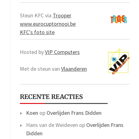
Steun KFC via
Trooper
www.eurocuptornooi.be
KFC's foto site
Hosted by
VIP Computers
Met de steun van
Vlaanderen
RECENTE REACTIES
Koen
op
Overlijden Frans Didden
Hans van de Weideven
op
Overlijden Frans
Didden