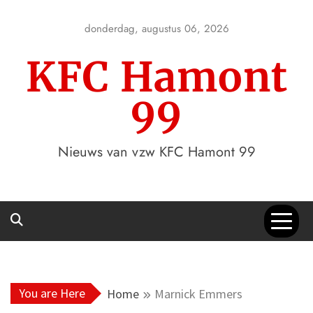
Skip
to
donderdag, augustus 06, 2026
content
KFC Hamont
99
Nieuws van vzw KFC Hamont 99
You are Here
Home
Marnick Emmers