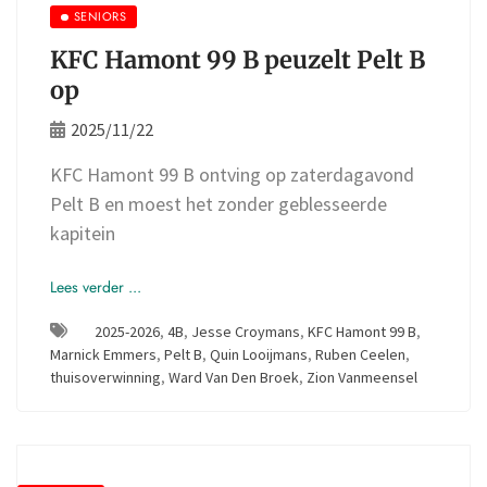
SENIORS
KFC Hamont 99 B peuzelt Pelt B
op
2025/11/22
KFC Hamont 99 B ontving op zaterdagavond
Pelt B en moest het zonder geblesseerde
kapitein
Lees verder ...
2025-2026
,
4B
,
Jesse Croymans
,
KFC Hamont 99 B
,
Marnick Emmers
,
Pelt B
,
Quin Looijmans
,
Ruben Ceelen
,
thuisoverwinning
,
Ward Van Den Broek
,
Zion Vanmeensel