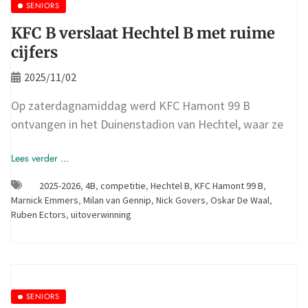
SENIORS
KFC B verslaat Hechtel B met ruime
cijfers
2025/11/02
Op zaterdagnamiddag werd KFC Hamont 99 B
ontvangen in het Duinenstadion van Hechtel, waar ze
Lees verder ...
2025-2026
,
4B
,
competitie
,
Hechtel B
,
KFC Hamont 99 B
,
Marnick Emmers
,
Milan van Gennip
,
Nick Govers
,
Oskar De Waal
,
Ruben Ectors
,
uitoverwinning
SENIORS