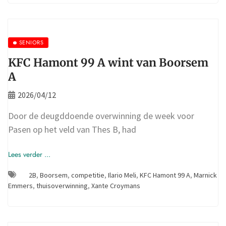
SENIORS
KFC Hamont 99 A wint van Boorsem
A
2026/04/12
Door de deugddoende overwinning de week voor
Pasen op het veld van Thes B, had
Lees verder ...
2B
,
Boorsem
,
competitie
,
Ilario Meli
,
KFC Hamont 99 A
,
Marnick
Emmers
,
thuisoverwinning
,
Xante Croymans