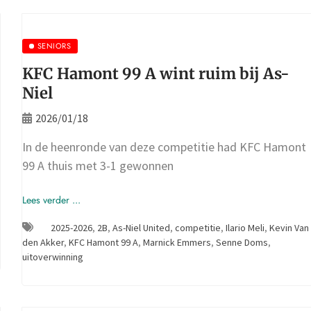
SENIORS
KFC Hamont 99 A wint ruim bij As-
Niel
2026/01/18
In de heenronde van deze competitie had KFC Hamont
99 A thuis met 3-1 gewonnen
Lees verder ...
2025-2026
,
2B
,
As-Niel United
,
competitie
,
Ilario Meli
,
Kevin Van
den Akker
,
KFC Hamont 99 A
,
Marnick Emmers
,
Senne Doms
,
uitoverwinning