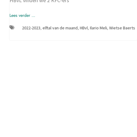
HBvL vinden we 2 KFC-ers
Lees verder ...
2022-2023
,
elftal van de maand
,
HBvl
,
Ilario Meli
,
Wietse Baerts