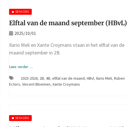
SENIORS
Elftal van de maand september (HBvL
2025/10/01
Ilario Meli en Xante Croymans staan in het elftal van de
maand september in 2B.
Lees verder ...
2025-2026
,
2B
,
4B
,
elftal van de maand
,
HBvl
,
Ilario Meli
,
Ruben
Ectors
,
Vincent Bloemen
,
Xante Croymans
SENIORS