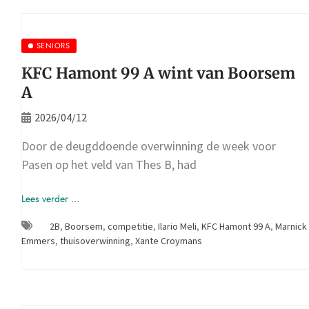
SENIORS
KFC Hamont 99 A wint van Boorsem
A
2026/04/12
Door de deugddoende overwinning de week voor
Pasen op het veld van Thes B, had
Lees verder ...
2B
,
Boorsem
,
competitie
,
Ilario Meli
,
KFC Hamont 99 A
,
Marnick
Emmers
,
thuisoverwinning
,
Xante Croymans