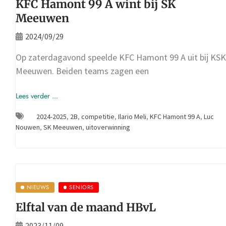
KFC Hamont 99 A wint bij SK
Meeuwen
2024/09/29
Op zaterdagavond speelde KFC Hamont 99 A uit bij KSK
Meeuwen. Beiden teams zagen een
Lees verder ...
2024-2025
,
2B
,
competitie
,
Ilario Meli
,
KFC Hamont 99 A
,
Luc
Nouwen
,
SK Meeuwen
,
uitoverwinning
NIEUWS
SENIORS
Elftal van de maand HBvL
2023/11/09