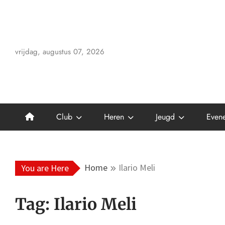
Skip
to
content
vrijdag, augustus 07, 2026
Club
Heren
Jeugd
Even
Home
Ilario Meli
You are Here
Tag:
Ilario Meli