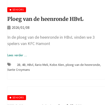
SENIORS
Ploeg van de heenronde HBvL
2026/01/08
In de ploeg van de heenronde in HBvL vinden we 3
spelers van KFC Hamont
Lees verder ...
2B
,
4B
,
HBvl
,
Ilario Meli
,
Kobe Alen
,
ploeg van de heenronde
,
Xante Croymans
SENIORS