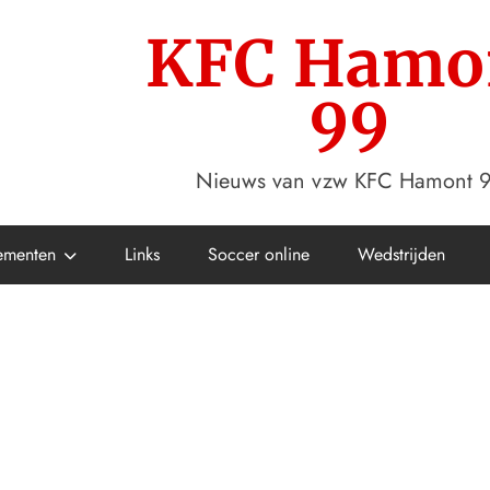
KFC Hamo
99
Nieuws van vzw KFC Hamont 
ementen
Links
Soccer online
Wedstrijden