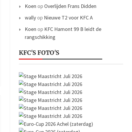
Koen
op
Overlijden Frans Didden
wally
op
Nieuwe T2 voor KFC A
Koen
op
KFC Hamont 99 B leidt de
rangschikking
KFC'S FOTO'S