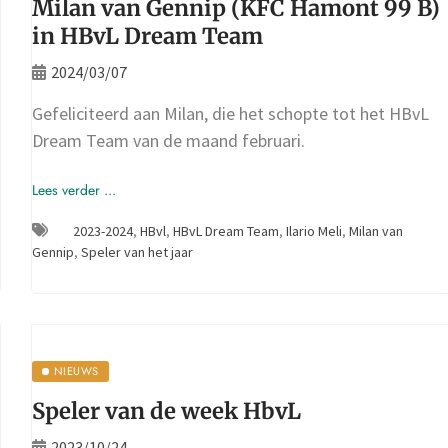
Milan van Gennip (KFC Hamont 99 B)
in HBvL Dream Team
2024/03/07
Gefeliciteerd aan Milan, die het schopte tot het HBvL
Dream Team van de maand februari.
Lees verder ...
2023-2024
,
HBvl
,
HBvL Dream Team
,
Ilario Meli
,
Milan van
Gennip
,
Speler van het jaar
NIEUWS
Speler van de week HbvL
2023/10/24