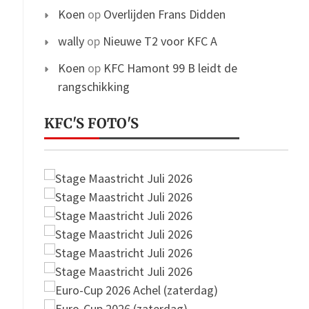
Koen
op
Overlijden Frans Didden
wally
op
Nieuwe T2 voor KFC A
Koen
op
KFC Hamont 99 B leidt de
rangschikking
KFC'S FOTO'S