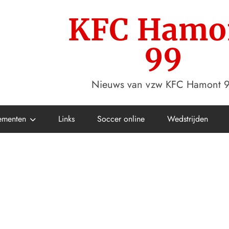
KFC Hamo
99
Nieuws van vzw KFC Hamont 
ementen
Links
Soccer online
Wedstrijden