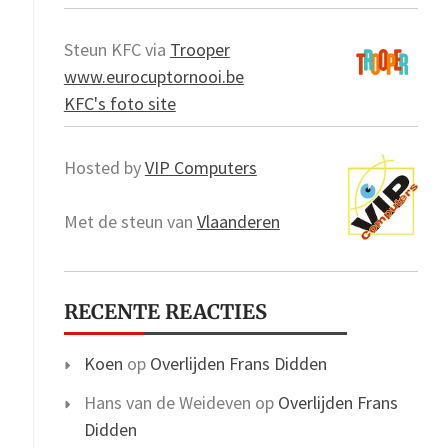
Steun KFC via
Trooper
www.eurocuptornooi.be
KFC's foto site
Hosted by
VIP Computers
Met de steun van
Vlaanderen
RECENTE REACTIES
Koen
op
Overlijden Frans Didden
Hans van de Weideven
op
Overlijden Frans
Didden