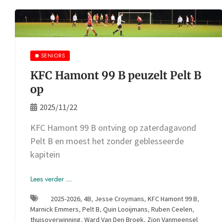
SENIORS
KFC Hamont 99 B peuzelt Pelt B
op
2025/11/22
KFC Hamont 99 B ontving op zaterdagavond
Pelt B en moest het zonder geblesseerde
kapitein
Lees verder ...
2025-2026
,
4B
,
Jesse Croymans
,
KFC Hamont 99 B
,
Marnick Emmers
,
Pelt B
,
Quin Looijmans
,
Ruben Ceelen
,
thuisoverwinning
,
Ward Van Den Broek
,
Zion Vanmeensel