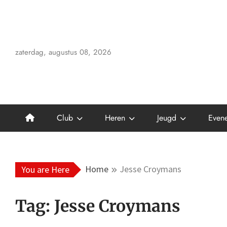
Skip
to
content
zaterdag, augustus 08, 2026
Club
Heren
Jeugd
Even
Home
Jesse Croymans
You are Here
Tag:
Jesse Croymans