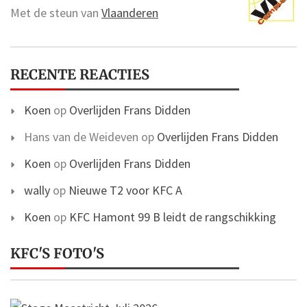
Met de steun van
Vlaanderen
RECENTE REACTIES
Koen
op
Overlijden Frans Didden
Hans van de Weideven
op
Overlijden Frans Didden
Koen
op
Overlijden Frans Didden
wally
op
Nieuwe T2 voor KFC A
Koen
op
KFC Hamont 99 B leidt de rangschikking
KFC'S FOTO'S