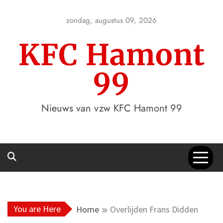
Skip
to
zondag, augustus 09, 2026
content
KFC Hamont
99
Nieuws van vzw KFC Hamont 99
You are Here
Home
Overlijden Frans Didden