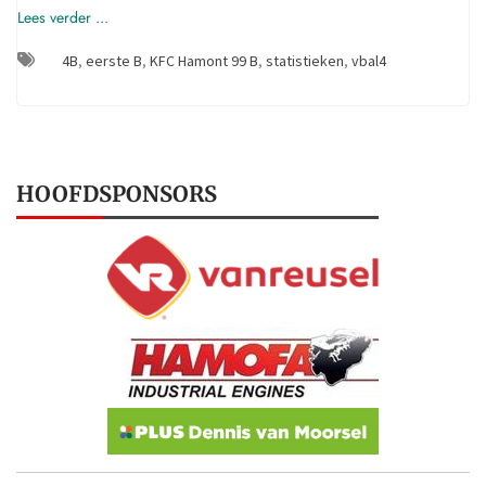
Lees verder ...
4B
,
eerste B
,
KFC Hamont 99 B
,
statistieken
,
vbal4
HOOFDSPONSORS