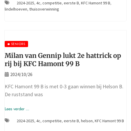
2024-2025
,
4c
,
competitie
,
eerste B
,
KFC Hamont 99 B
,
lindelhoeven
,
thuisoverwinning
SENIORS
Milan van Gennip lukt 2e hattrick op
rij bij KFC Hamont 99 B
2024/10/26
KFC Hamont 99 B is met 0-3 gaan winnen bij Helson B.
De ruststand was
Lees verder ...
2024-2025
,
4c
,
competitie
,
eerste B
,
helson
,
KFC Hamont 99 B