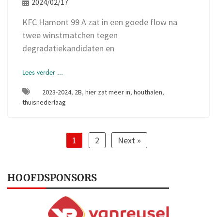
2024/02/17
KFC Hamont 99 A zat in een goede flow na
twee winstmatchen tegen
degradatiekandidaten en
Lees verder ...
2023-2024
,
2B
,
hier zat meer in
,
houthalen
,
thuisnederlaag
1
2
Next »
HOOFDSPONSORS