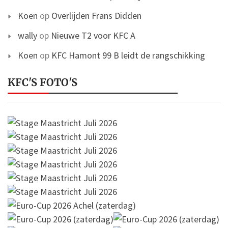
Koen
op
Overlijden Frans Didden
wally
op
Nieuwe T2 voor KFC A
Koen
op
KFC Hamont 99 B leidt de rangschikking
KFC'S FOTO'S