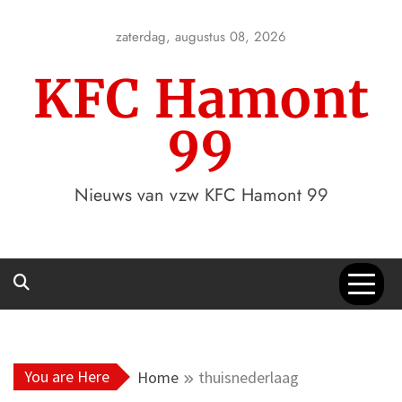
Skip
to
zaterdag, augustus 08, 2026
content
KFC Hamont
99
Nieuws van vzw KFC Hamont 99
You are Here
Home
thuisnederlaag