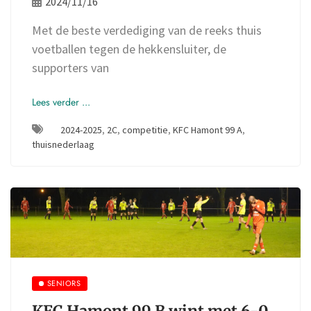
2024/11/16
Met de beste verdediging van de reeks thuis
voetballen tegen de hekkensluiter, de
supporters van
Lees verder ...
2024-2025
,
2C
,
competitie
,
KFC Hamont 99 A
,
thuisnederlaag
SENIORS
KFC Hamont 99 B wint met 6-0