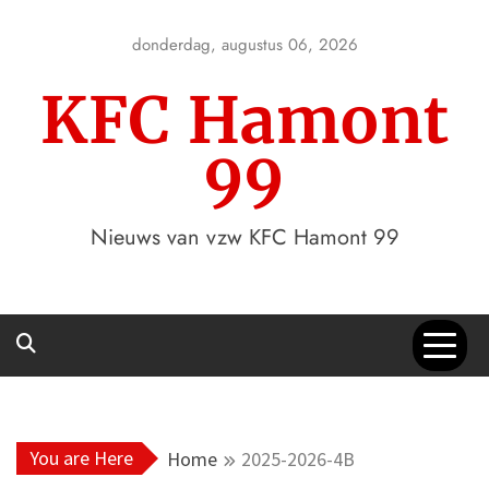
Skip
to
donderdag, augustus 06, 2026
content
KFC Hamont
99
Nieuws van vzw KFC Hamont 99
You are Here
Home
2025-2026-4B