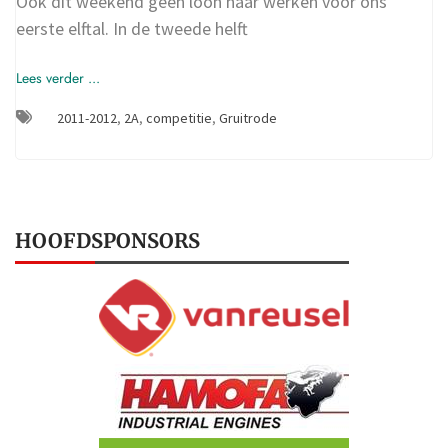
Ook dit weekend geen loon naar werken voor ons
eerste elftal. In de tweede helft
Lees verder ...
2011-2012
,
2A
,
competitie
,
Gruitrode
HOOFDSPONSORS