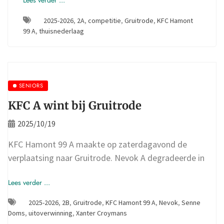
Lees verder ...
2025-2026
,
2A
,
competitie
,
Gruitrode
,
KFC Hamont
99 A
,
thuisnederlaag
SENIORS
KFC A wint bij Gruitrode
2025/10/19
KFC Hamont 99 A maakte op zaterdagavond de
verplaatsing naar Gruitrode. Nevok A degradeerde in
Lees verder ...
2025-2026
,
2B
,
Gruitrode
,
KFC Hamont 99 A
,
Nevok
,
Senne
Doms
,
uitoverwinning
,
Xanter Croymans