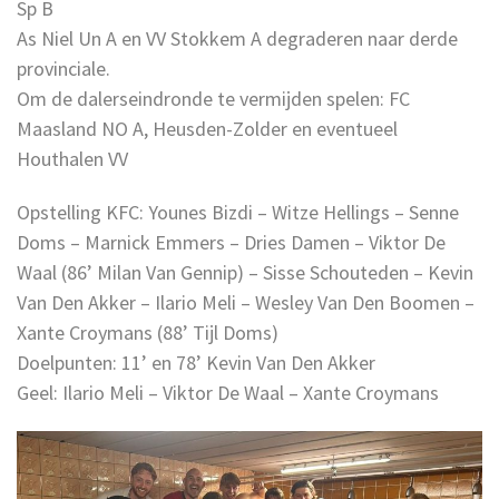
Sp B
As Niel Un A en VV Stokkem A degraderen naar derde
provinciale.
Om de dalerseindronde te vermijden spelen: FC
Maasland NO A, Heusden-Zolder en eventueel
Houthalen VV
Opstelling KFC: Younes Bizdi – Witze Hellings – Senne
Doms – Marnick Emmers – Dries Damen – Viktor De
Waal (86’ Milan Van Gennip) – Sisse Schouteden – Kevin
Van Den Akker – Ilario Meli – Wesley Van Den Boomen –
Xante Croymans (88’ Tijl Doms)
Doelpunten: 11’ en 78’ Kevin Van Den Akker
Geel: Ilario Meli – Viktor De Waal – Xante Croymans