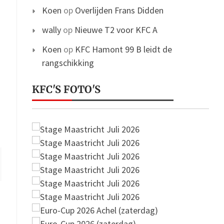
Koen
op
Overlijden Frans Didden
wally
op
Nieuwe T2 voor KFC A
Koen
op
KFC Hamont 99 B leidt de
rangschikking
KFC'S FOTO'S