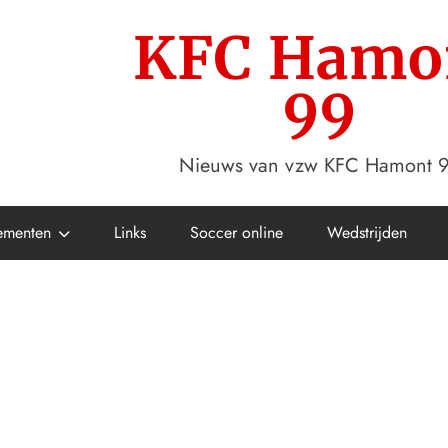
KFC Hamo
99
Nieuws van vzw KFC Hamont 
ementen
Links
Soccer online
Wedstrijden