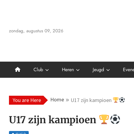
Skip
to
content
zondag, augustus 09, 2026
Club
Heren
Jeugd
Even
Home
You are Here
U17 zijn kampioen
U17 zijn kampioen
JEUGD