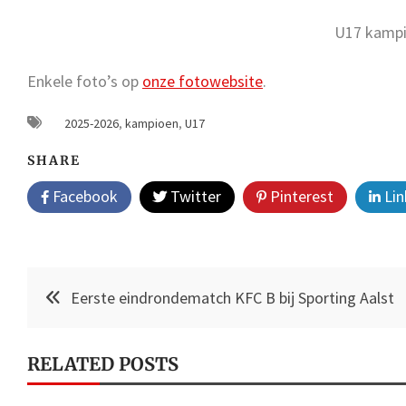
U17 kampi
Enkele foto’s op
onze fotowebsite
.
2025-2026
,
kampioen
,
U17
SHARE
Facebook
Twitter
Pinterest
Lin
Post
Eerste eindrondematch KFC B bij Sporting Aalst
navigation
RELATED POSTS