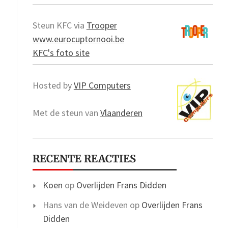
Steun KFC via
Trooper
www.eurocuptornooi.be
KFC's foto site
Hosted by
VIP Computers
Met de steun van
Vlaanderen
RECENTE REACTIES
Koen
op
Overlijden Frans Didden
Hans van de Weideven
op
Overlijden Frans
Didden