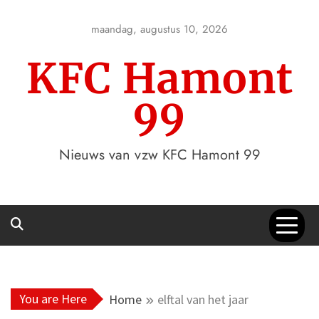
Skip
to
maandag, augustus 10, 2026
content
KFC Hamont
99
Nieuws van vzw KFC Hamont 99
You are Here
Home
elftal van het jaar