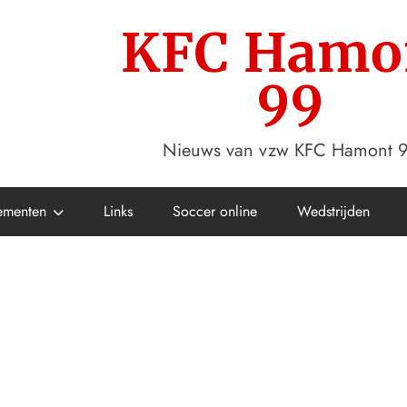
KFC Hamo
99
Nieuws van vzw KFC Hamont 
ementen
Links
Soccer online
Wedstrijden