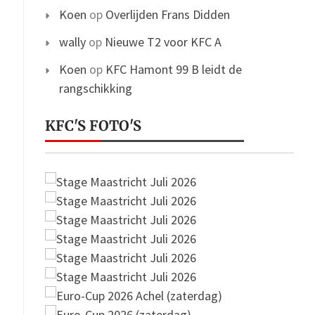
Koen
op
Overlijden Frans Didden
wally
op
Nieuwe T2 voor KFC A
Koen
op
KFC Hamont 99 B leidt de
rangschikking
KFC'S FOTO'S