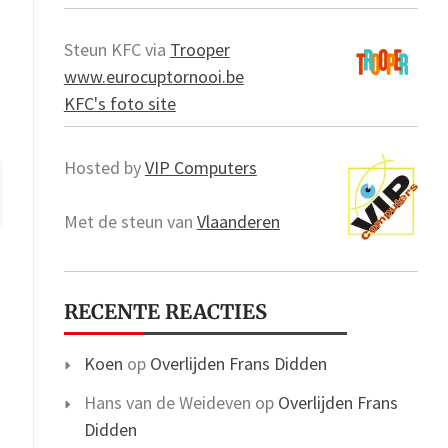
Steun KFC via
Trooper
www.eurocuptornooi.be
KFC's foto site
Hosted by
VIP Computers
Met de steun van
Vlaanderen
RECENTE REACTIES
Koen
op
Overlijden Frans Didden
Hans van de Weideven
op
Overlijden Frans
Didden