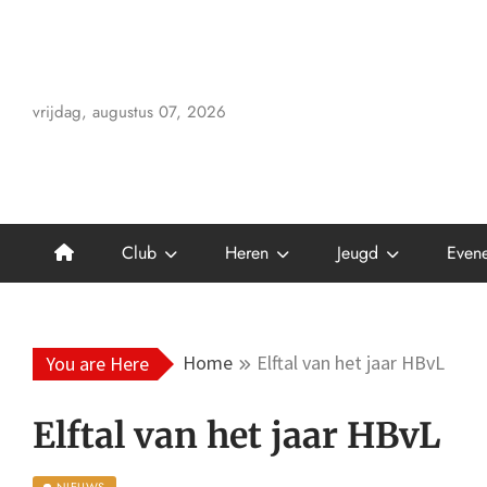
Skip
to
content
vrijdag, augustus 07, 2026
Club
Heren
Jeugd
Even
Home
Elftal van het jaar HBvL
You are Here
Elftal van het jaar HBvL
NIEUWS