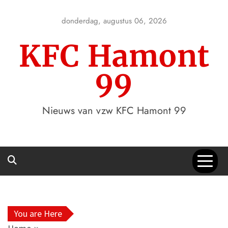
Skip
to
donderdag, augustus 06, 2026
content
KFC Hamont
99
Nieuws van vzw KFC Hamont 99
You are Here