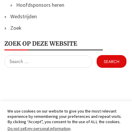
Hoofdsponsors heren
Wedstrijden
Zoek
ZOEK OP DEZE WEBSITE
Search
for:
We use cookies on our website to give you the most relevant
experience by remembering your preferences and repeat visits.
(C) KFC Hamont 99 - Alle rechten voorbehouden
By clicking “Accept”, you consent to the use of ALL the cookies.
Proudly powered by WordPress
|
Theme: Nhuja
Do not sell my personal information
.