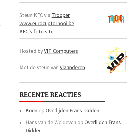
Steun KFC via
Trooper
www.eurocuptornooi.be
KFC's foto site
Hosted by
VIP Computers
Met de steun van
Vlaanderen
RECENTE REACTIES
Koen
op
Overlijden Frans Didden
Hans van de Weideven
op
Overlijden Frans
Didden