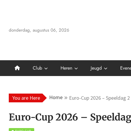
Skip
to
content
donderdag, augustus 06, 2026
Club
Heren
Jeugd
Even
Home
You are Here
Euro-Cup 2026 – Speeldag 2
Euro-Cup 2026 – Speelda
EURO-CUP