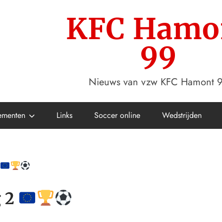
KFC Hamo
99
Nieuws van vzw KFC Hamont 
ementen
Links
Soccer online
Wedstrijden
g 2