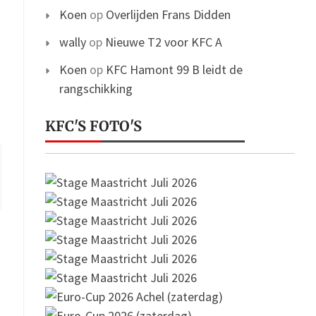
Koen
op
Overlijden Frans Didden
wally
op
Nieuwe T2 voor KFC A
Koen
op
KFC Hamont 99 B leidt de
rangschikking
KFC'S FOTO'S