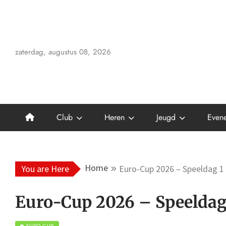
Skip
to
content
zaterdag, augustus 08, 2026
Club
Heren
Jeugd
Even
Home
You are Here
Euro-Cup 2026 – Speeldag 1
Euro-Cup 2026 – Speeldag
EURO-CUP