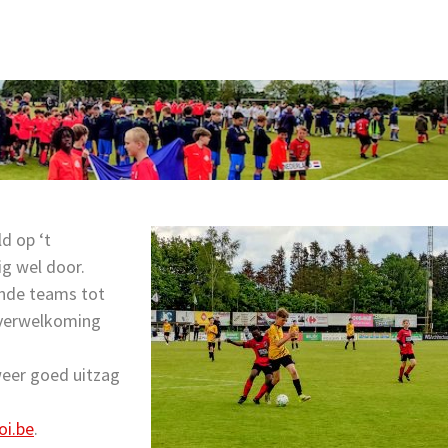
d op ‘t
g wel door.
nde teams tot
e verwelkoming
eer goed uitzag
i.be
.