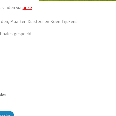
e vinden via
onze
rden, Maarten Duisters en Koen Tijskens.
finales gespeeld.
jden
kedin