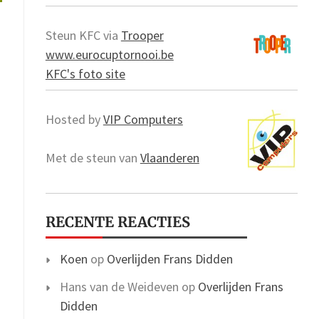
Steun KFC via
Trooper
www.eurocuptornooi.be
KFC's foto site
Hosted by
VIP Computers
Met de steun van
Vlaanderen
RECENTE REACTIES
Koen
op
Overlijden Frans Didden
Hans van de Weideven
op
Overlijden Frans
Didden