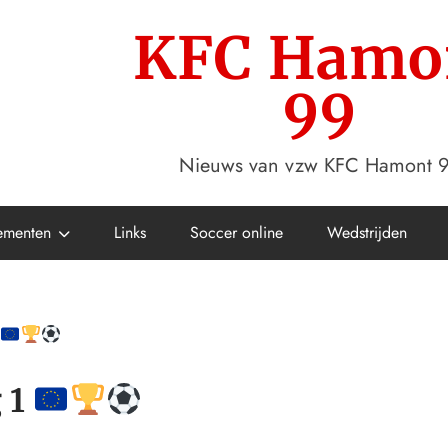
KFC Hamo
99
Nieuws van vzw KFC Hamont 
ementen
Links
Soccer online
Wedstrijden
 1