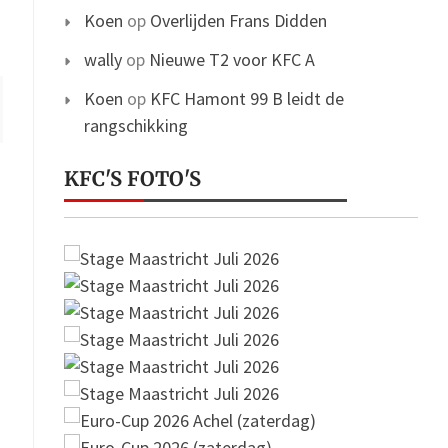
Koen
op
Overlijden Frans Didden
wally
op
Nieuwe T2 voor KFC A
Koen
op
KFC Hamont 99 B leidt de
rangschikking
KFC'S FOTO'S