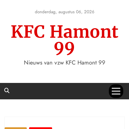
Skip
to
donderdag, augustus 06, 2026
content
KFC Hamont
99
Nieuws van vzw KFC Hamont 99