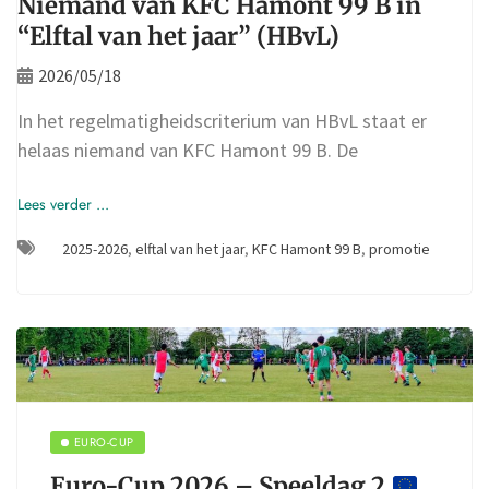
Niemand van KFC Hamont 99 B in
“Elftal van het jaar” (HBvL)
2026/05/18
In het regelmatigheidscriterium van HBvL staat er
helaas niemand van KFC Hamont 99 B. De
Lees verder ...
2025-2026
,
elftal van het jaar
,
KFC Hamont 99 B
,
promotie
EURO-CUP
Euro-Cup 2026 – Speeldag 2