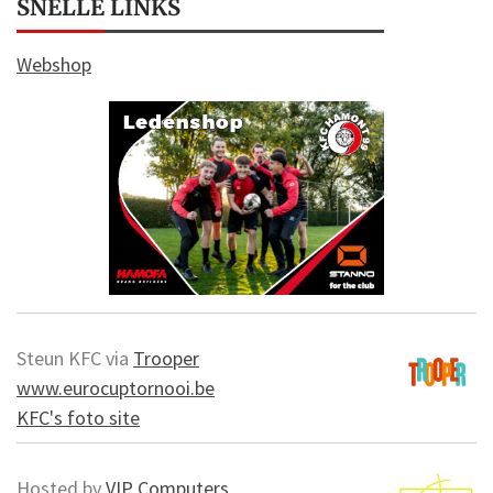
SNELLE LINKS
Webshop
Steun KFC via
Trooper
www.eurocuptornooi.be
KFC's foto site
Hosted by
VIP Computers