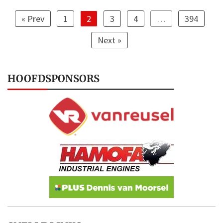
« Prev
1
2
3
4
…
394
Next »
HOOFDSPONSORS