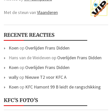
Met de steun van
Vlaanderen
RECENTE REACTIES
Koen
op
Overlijden Frans Didden
Hans van de Weideven
op
Overlijden Frans Didden
Koen
op
Overlijden Frans Didden
wally
op
Nieuwe T2 voor KFC A
Koen
op
KFC Hamont 99 B leidt de rangschikking
KFC'S FOTO'S