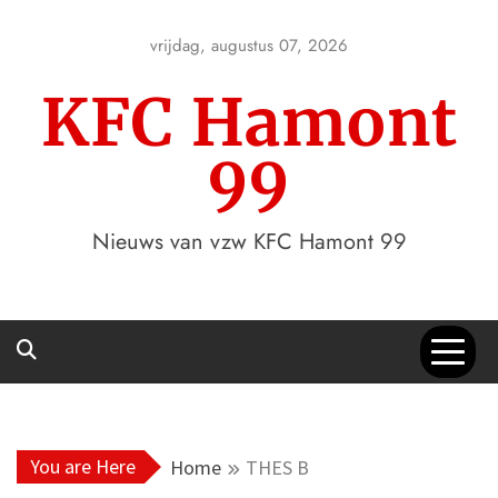
Skip
to
vrijdag, augustus 07, 2026
content
KFC Hamont
99
Nieuws van vzw KFC Hamont 99
You are Here
Home
THES B