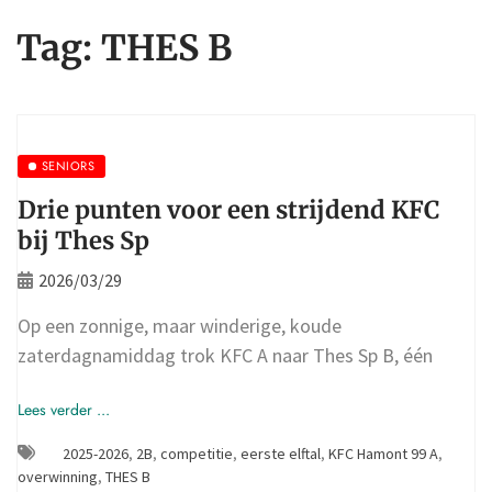
Tag:
THES B
SENIORS
Drie punten voor een strijdend KFC
bij Thes Sp
2026/03/29
Op een zonnige, maar winderige, koude
zaterdagnamiddag trok KFC A naar Thes Sp B, één
Lees verder ...
2025-2026
,
2B
,
competitie
,
eerste elftal
,
KFC Hamont 99 A
,
overwinning
,
THES B