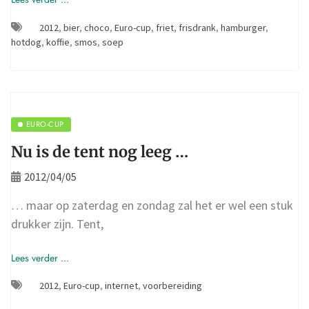
2012
,
bier
,
choco
,
Euro-cup
,
friet
,
frisdrank
,
hamburger
,
hotdog
,
koffie
,
smos
,
soep
EURO-CUP
Nu is de tent nog leeg …
2012/04/05
… maar op zaterdag en zondag zal het er wel een stuk
drukker zijn. Tent,
Lees verder ...
2012
,
Euro-cup
,
internet
,
voorbereiding