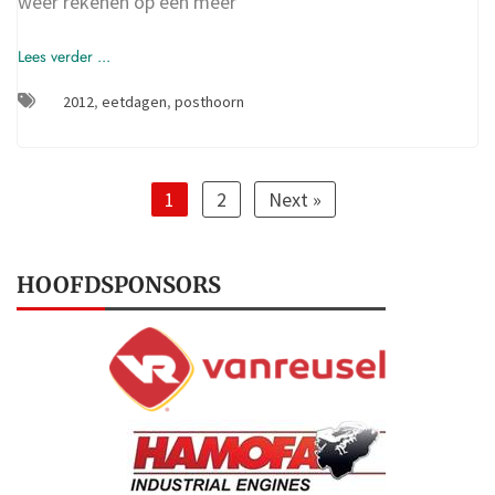
weer rekenen op een meer
Lees verder ...
2012
,
eetdagen
,
posthoorn
1
2
Next »
HOOFDSPONSORS