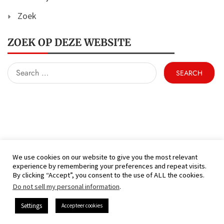
Zoek
ZOEK OP DEZE WEBSITE
Search
for:
We use cookies on our website to give you the most relevant
experience by remembering your preferences and repeat visits.
(C) KFC Hamont 99 - Alle rechten voorbehouden
By clicking “Accept”, you consent to the use of ALL the cookies.
Proudly powered by WordPress
|
Theme: Nhuja
Do not sell my personal information
.
News by
Candid Themes
.
Settings
Accepteer cookies