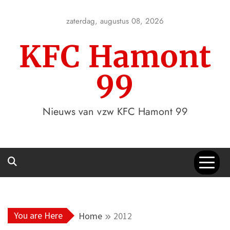
Skip
to
zaterdag, augustus 08, 2026
content
KFC Hamont
99
Nieuws van vzw KFC Hamont 99
You are Here
Home
2012