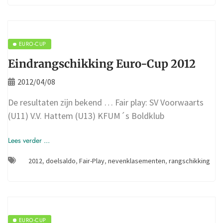
EURO-CUP
Eindrangschikking Euro-Cup 2012
2012/04/08
De resultaten zijn bekend … Fair play: SV Voorwaarts
(U11) V.V. Hattem (U13) KFUM´s Boldklub
Lees verder ...
2012
,
doelsaldo
,
Fair-Play
,
nevenklasementen
,
rangschikking
EURO-CUP