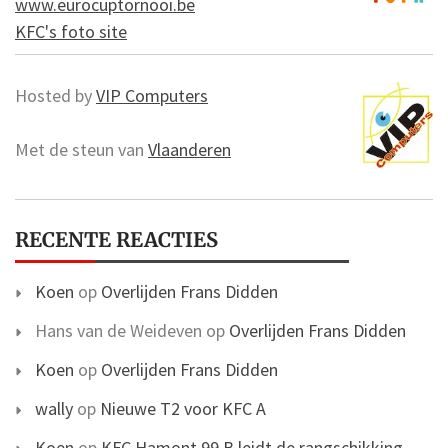
www.eurocuptornooi.be
KFC's foto site
Hosted by
VIP Computers
Met de steun van
Vlaanderen
RECENTE REACTIES
Koen
op
Overlijden Frans Didden
Hans van de Weideven
op
Overlijden Frans Didden
Koen
op
Overlijden Frans Didden
wally
op
Nieuwe T2 voor KFC A
Koen
op
KFC Hamont 99 B leidt de rangschikking