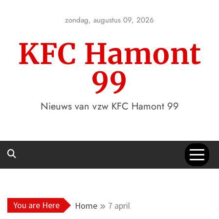
Skip
to
zondag, augustus 09, 2026
content
KFC Hamont
99
Nieuws van vzw KFC Hamont 99
You are Here
Home
7 april