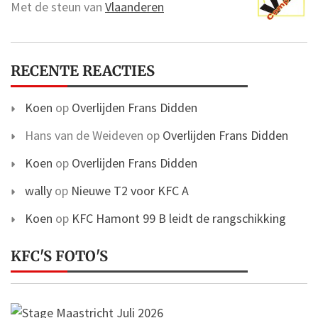
Met de steun van
Vlaanderen
RECENTE REACTIES
Koen
op
Overlijden Frans Didden
Hans van de Weideven
op
Overlijden Frans Didden
Koen
op
Overlijden Frans Didden
wally
op
Nieuwe T2 voor KFC A
Koen
op
KFC Hamont 99 B leidt de rangschikking
KFC'S FOTO'S