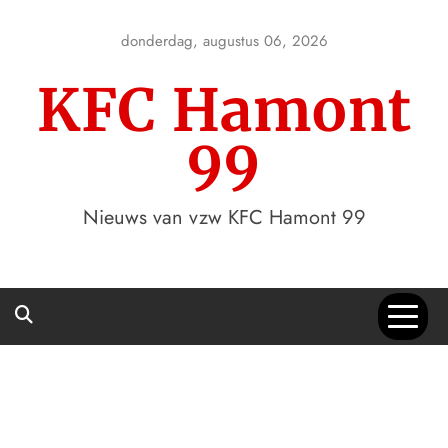
Skip
to
donderdag, augustus 06, 2026
content
KFC Hamont
99
Nieuws van vzw KFC Hamont 99