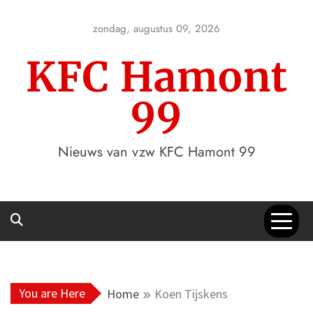
Skip
to
zondag, augustus 09, 2026
content
KFC Hamont
99
Nieuws van vzw KFC Hamont 99
You are Here
Home
Koen Tijskens