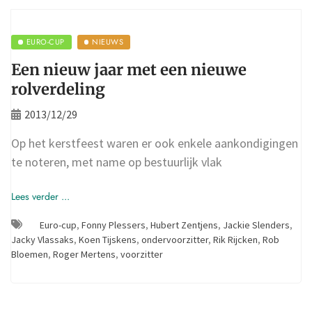
EURO-CUP
NIEUWS
Een nieuw jaar met een nieuwe
rolverdeling
2013/12/29
Op het kerstfeest waren er ook enkele aankondigingen
te noteren, met name op bestuurlijk vlak
Lees verder ...
Euro-cup
,
Fonny Plessers
,
Hubert Zentjens
,
Jackie Slenders
,
Jacky Vlassaks
,
Koen Tijskens
,
ondervoorzitter
,
Rik Rijcken
,
Rob
Bloemen
,
Roger Mertens
,
voorzitter