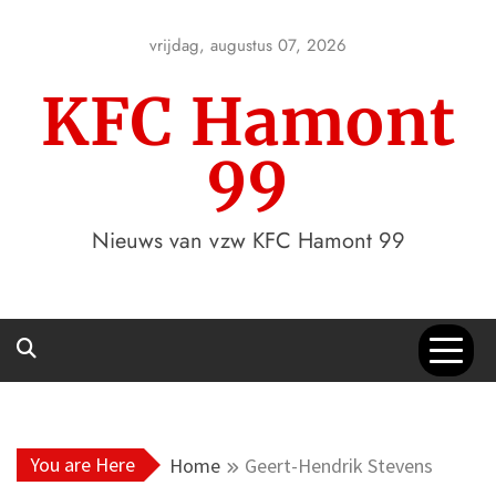
Skip
to
vrijdag, augustus 07, 2026
content
KFC Hamont
99
Nieuws van vzw KFC Hamont 99
You are Here
Home
Geert-Hendrik Stevens