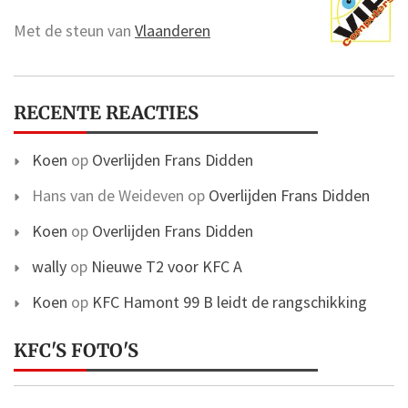
Met de steun van
Vlaanderen
RECENTE REACTIES
Koen
op
Overlijden Frans Didden
Hans van de Weideven
op
Overlijden Frans Didden
Koen
op
Overlijden Frans Didden
wally
op
Nieuwe T2 voor KFC A
Koen
op
KFC Hamont 99 B leidt de rangschikking
KFC'S FOTO'S