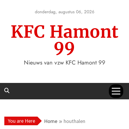
Skip
to
donderdag, augustus 06, 2026
content
KFC Hamont
99
Nieuws van vzw KFC Hamont 99
You are Here
Home
houthalen