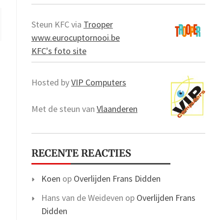
Steun KFC via
Trooper
www.eurocuptornooi.be
KFC's foto site
Hosted by
VIP Computers
Met de steun van
Vlaanderen
RECENTE REACTIES
Koen
op
Overlijden Frans Didden
Hans van de Weideven
op
Overlijden Frans
Didden