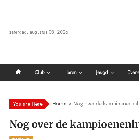
Skip
to
content
zaterdag, augustus 08, 2026
Club
Heren
Jeugd
Even
Home
Nog over de kampioenenhu
You are Here
Nog over de kampioenenh
NIEUWS