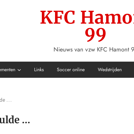
KFC Hamo
99
Nieuws van vzw KFC Hamont 
ementen
Links
Soccer online
Wedstrijden
lde …
ulde …