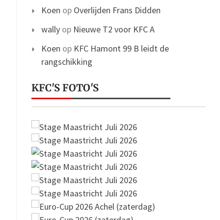
Koen
op
Overlijden Frans Didden
wally
op
Nieuwe T2 voor KFC A
Koen
op
KFC Hamont 99 B leidt de
rangschikking
KFC'S FOTO'S