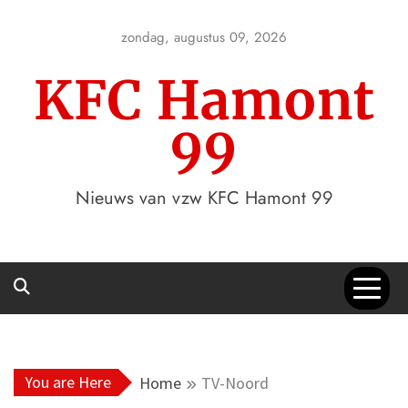
Skip
to
zondag, augustus 09, 2026
content
KFC Hamont
99
Nieuws van vzw KFC Hamont 99
You are Here
Home
TV-Noord