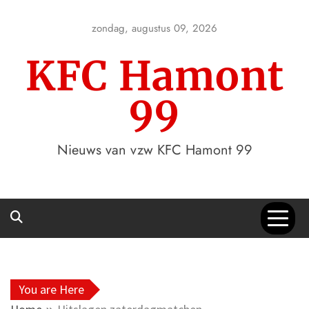
Skip
to
zondag, augustus 09, 2026
content
KFC Hamont
99
Nieuws van vzw KFC Hamont 99
You are Here