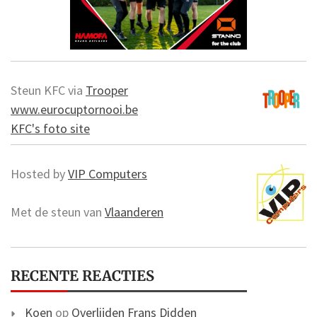
Steun KFC via
Trooper
www.eurocuptornooi.be
KFC's foto site
Hosted by
VIP Computers
Met de steun van
Vlaanderen
RECENTE REACTIES
Koen
op
Overlijden Frans Didden