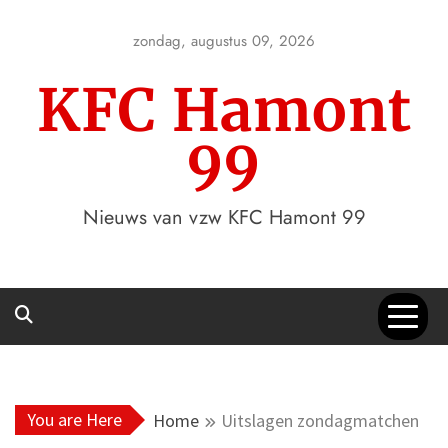
Skip
to
zondag, augustus 09, 2026
content
KFC Hamont
99
Nieuws van vzw KFC Hamont 99
You are Here
Home
Uitslagen zondagmatchen