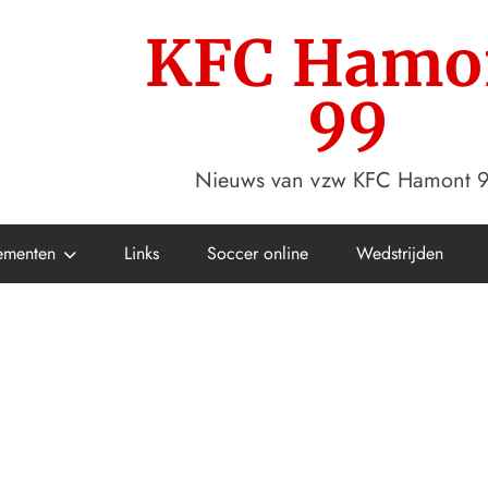
KFC Hamo
99
Nieuws van vzw KFC Hamont 
ementen
Links
Soccer online
Wedstrijden