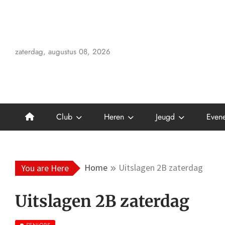
Skip
to
content
zaterdag, augustus 08, 2026
Club
Heren
Jeugd
Even
Home
Uitslagen 2B zaterdag
You are Here
Uitslagen 2B zaterdag
SENIORS