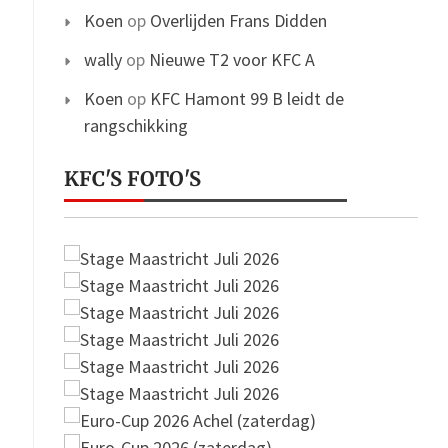
Koen
op
Overlijden Frans Didden
wally
op
Nieuwe T2 voor KFC A
Koen
op
KFC Hamont 99 B leidt de
rangschikking
KFC'S FOTO'S