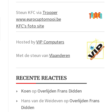
Steun KFC via
Trooper
www.eurocuptornooi.be
KFC's foto site
Hosted by
VIP Computers
Met de steun van
Vlaanderen
RECENTE REACTIES
Koen
op
Overlijden Frans Didden
Hans van de Weideven
op
Overlijden Frans
Didden