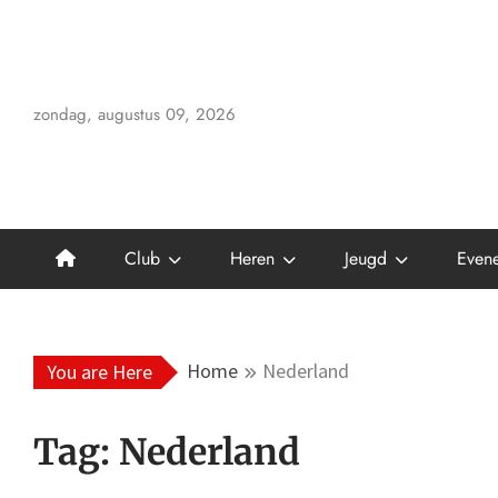
Skip
to
content
zondag, augustus 09, 2026
Club
Heren
Jeugd
Even
Home
Nederland
You are Here
Tag:
Nederland