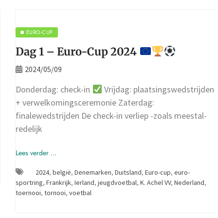
EURO-CUP
Dag 1 – Euro-Cup 2024
2024/05/09
Donderdag: check-in
Vrijdag: plaatsingswedstrijden
+ verwelkomingsceremonie Zaterdag:
finalewedstrijden De check-in verliep -zoals meestal-
redelijk
Lees verder ...
2024
,
belgië
,
Denemarken
,
Duitsland
,
Euro-cup
,
euro-
sportring
,
Frankrijk
,
Ierland
,
jeugdvoetbal
,
K. Achel VV
,
Nederland
,
toernooi
,
tornooi
,
voetbal