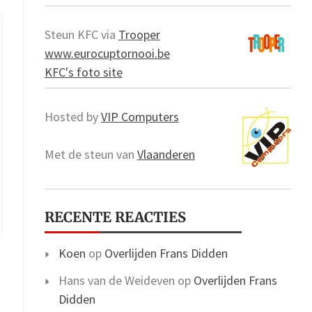
Steun KFC via
Trooper
www.eurocuptornooi.be
KFC's foto site
Hosted by
VIP Computers
Met de steun van
Vlaanderen
RECENTE REACTIES
Koen
op
Overlijden Frans Didden
Hans van de Weideven
op
Overlijden Frans
Didden