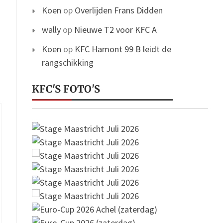
Koen
op
Overlijden Frans Didden
wally
op
Nieuwe T2 voor KFC A
Koen
op
KFC Hamont 99 B leidt de
rangschikking
KFC'S FOTO'S