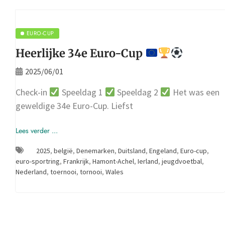
EURO-CUP
Heerlijke 34e Euro-Cup
2025/06/01
Check-in
Speeldag 1
Speeldag 2
Het was een
geweldige 34e Euro-Cup. Liefst
Lees verder ...
2025
,
belgië
,
Denemarken
,
Duitsland
,
Engeland
,
Euro-cup
,
euro-sportring
,
Frankrijk
,
Hamont-Achel
,
Ierland
,
jeugdvoetbal
,
Nederland
,
toernooi
,
tornooi
,
Wales