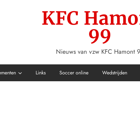
KFC Hamo
99
Nieuws van vzw KFC Hamont 
ementen
Links
Soccer online
Wedstrijden