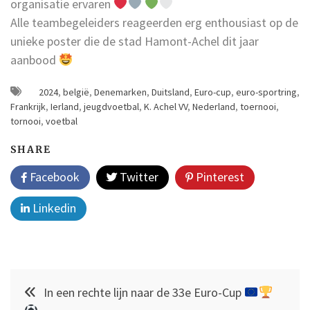
organisatie ervaren
Alle teambegeleiders reageerden erg enthousiast op de
unieke poster die de stad Hamont-Achel dit jaar
aanbood
2024
,
belgië
,
Denemarken
,
Duitsland
,
Euro-cup
,
euro-sportring
,
Frankrijk
,
Ierland
,
jeugdvoetbal
,
K. Achel VV
,
Nederland
,
toernooi
,
tornooi
,
voetbal
SHARE
Facebook
Twitter
Pinterest
Linkedin
Post
In een rechte lijn naar de 33e Euro-Cup
navigation