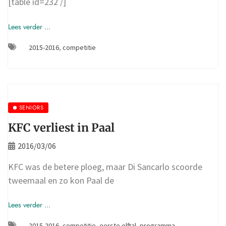
[table id=232 /]
Lees verder ...
2015-2016
,
competitie
SENIORS
KFC verliest in Paal
2016/03/06
KFC was de betere ploeg, maar Di Sancarlo scoorde
tweemaal en zo kon Paal de
Lees verder ...
2015-2016
,
competitie
,
eerste elftal
,
programma